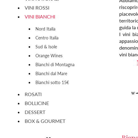
Abbiamo s
riscopri
VINI ROSSI
piacevol
VINI BIANCHI
territori
guida la 
Nord Italia
I vini b
Centro Italia
appassio
Sud & Isole
denomina
vini bian
Orange Wines
Bianchi di Montagna
Bianchi dal Mare
Bianchi sotto 15€
ROSATI
BOLLICINE
DESSERT
BOX & GOURMET
Bian