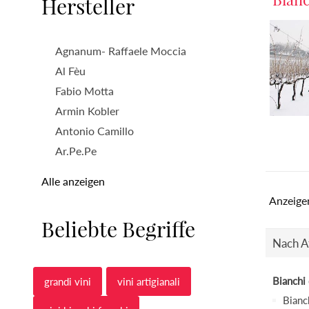
Hersteller
Agnanum- Raffaele Moccia
Al Fèu
Fabio Motta
Armin Kobler
Antonio Camillo
Ar.Pe.Pe
Alle anzeigen
Anzeige
Beliebte Begriffe
Nach At
Bianchi
grandi vini
vini artigianali
Bianc