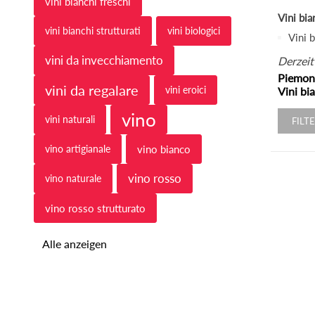
vini bianchi freschi
Vini bia
vini bianchi strutturati
vini biologici
Vini b
vini da invecchiamento
Derzeit
Piemon
vini da regalare
vini eroici
Vini bi
vino
vini naturali
FILT
vino artigianale
vino bianco
vino rosso
vino naturale
vino rosso strutturato
Alle anzeigen