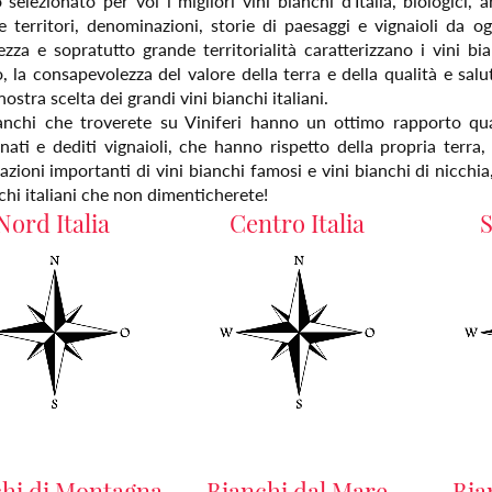
elezionato per voi i migliori vini bianchi d'Italia, biologici, a
re territori, denominazioni, storie di paesaggi e vignaioli da 
ezza e sopratutto grande territorialità caratterizzano i vini bia
o, la consapevolezza del valore della terra e della qualità e sal
nostra scelta dei grandi vini bianchi italiani.
ianchi che troverete su Viniferi hanno un ottimo rapporto qu
nati e dediti vignaioli, che hanno rispetto della propria terra
zioni importanti di vini bianchi famosi e vini bianchi di nicchia
chi italiani che non dimenticherete!
Nord Italia
Centro Italia
S
chi di Montagna
Bianchi dal Mare
Bia