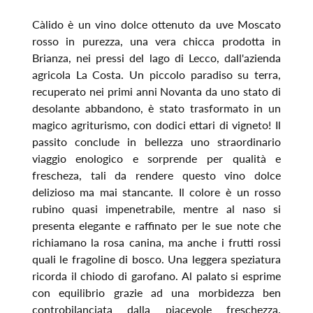
Càlido è un vino dolce ottenuto da uve Moscato
rosso in purezza, una vera chicca prodotta in
Brianza, nei pressi del lago di Lecco, dall'azienda
agricola La Costa. Un piccolo paradiso su terra,
recuperato nei primi anni Novanta da uno stato di
desolante abbandono, è stato trasformato in un
magico agriturismo, con dodici ettari di vigneto! Il
passito conclude in bellezza uno straordinario
viaggio enologico e sorprende per qualità e
frescheza, tali da rendere questo vino dolce
delizioso ma mai stancante. Il colore è un rosso
rubino quasi impenetrabile, mentre al naso si
presenta elegante e raffinato per le sue note che
richiamano la rosa canina, ma anche i frutti rossi
quali le fragoline di bosco. Una leggera speziatura
ricorda il chiodo di garofano. Al palato si esprime
con equilibrio grazie ad una morbidezza ben
controbilanciata dalla piacevole freschezza.