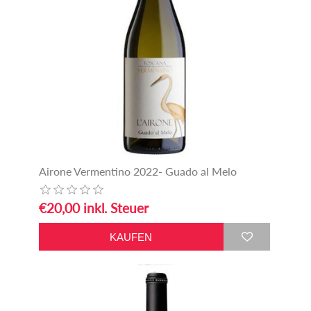
Airone Vermentino 2022- Guado al Melo
€20,00 inkl. Steuer