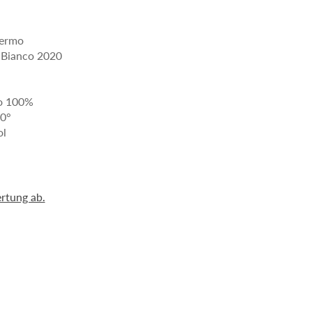
fermo
 Bianco 2020
no 100%
10°
ol
rtung ab.