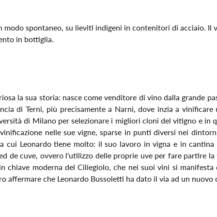
modo spontaneo, su lieviti indigeni in contenitori di acciaio. Il vi
nto in bottiglia.
osa la sua storia: nasce come venditore di vino dalla grande pass
ncia di Terni, più precisamente a Narni, dove inzia a vinificare u
rsità di Milano per selezionare i migliori cloni del vitigno e in 
vinificazione nelle sue vigne, sparse in punti diversi nei dintorn
, a cui Leonardo tiene molto: il suo lavoro in vigna e in canti
el pied de cuve, ovvero l'utilizzo delle proprie uve per fare partir
in chiave moderna del Ciliegiolo, che nei suoi vini si manifest
 affermare che Leonardo Bussoletti ha dato il via ad un nuovo c