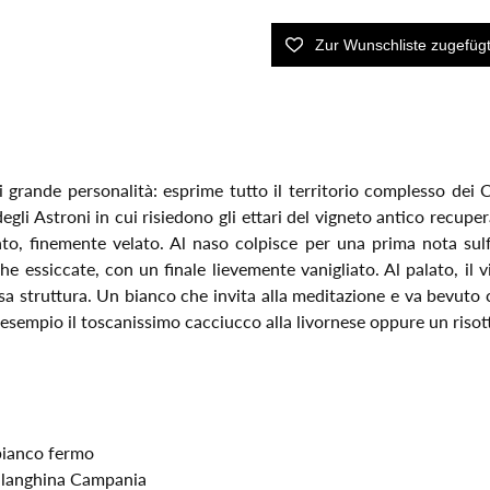
i grande personalità: esprime tutto il territorio complesso dei
egli Astroni in cui risiedono gli ettari del vigneto antico recupe
ato, finemente velato. Al naso colpisce per una prima nota sulf
tiche essiccate, con un finale lievemente vanigliato. Al palato, i
ecisa struttura. Un bianco che invita alla meditazione e va bevu
esempio il toscanissimo cacciucco alla livornese oppure un risot
bianco fermo
alanghina Campania