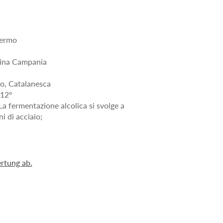
fermo
hina Campania
o, Catalanesca
-12°
La fermentazione alcolica si svolge a
i di acciaio;
rtung ab.