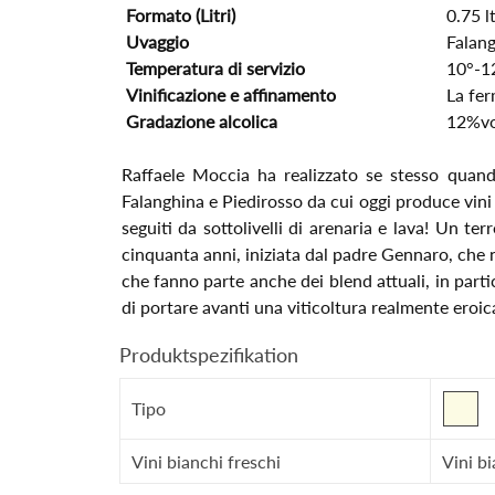
Formato (Litri)
0.75 l
Uvaggio
Falan
Temperatura di servizio
10°-1
Vinificazione e affinamento
La fer
Gradazione alcolica
12%vo
Raffaele Moccia ha realizzato se stesso quand
Falanghina e Piedirosso da cui oggi produce vini u
seguiti da sottolivelli di arenaria e lava! Un t
cinquanta anni, iniziata dal padre Gennaro, che n
che fanno parte anche dei blend attuali, in par
di portare avanti una viticoltura realmente eroic
Produktspezifikation
Tipo
Vini bianchi freschi
Vini bi