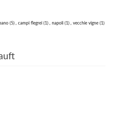
pano
(5)
,
campi flegrei
(1)
,
napoli
(1)
,
vecchie vigne
(1)
auft