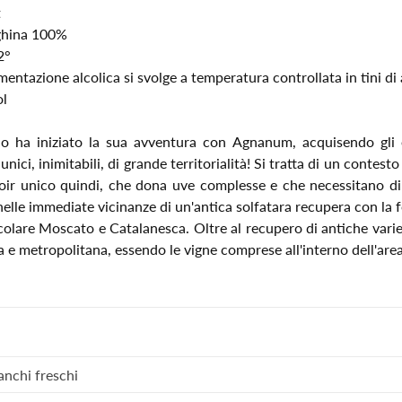
t
ghina 100%
2°
mentazione alcolica si svolge a temperatura controllata in tini di 
l
o ha iniziato la sua avventura con Agnanum, acquisendo gli e
nici, inimitabili, di grande territorialità! Si tratta di un contest
erroir unico quindi, che dona uve complesse e che necessitano di 
elle immediate vicinanze di un'antica solfatara recupera con la f
ticolare Moscato e Catalanesca. Oltre al recupero di antiche var
a e metropolitana, essendo le vigne comprese all'interno dell'area
anchi freschi