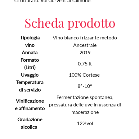
strutturato. Vol-au-vent al salmone!
Scheda prodotto
Tipologia
Vino bianco frizzante metodo
vino
Ancestrale
Annata
2019
Formato
0.75 lt
(Litri)
Uvaggio
100% Cortese
Temperatura
8°-10°
di servizio
Fermentazione spontanea,
Vinificazione
pressatura delle uve in assenza di
e affinamento
macerazione
Gradazione
12%vol
alcolica