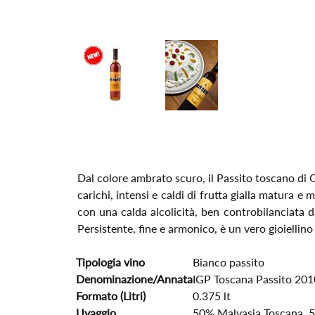
Dal colore ambrato scuro, il Passito toscano di 
carichi, intensi e caldi di frutta gialla matura e 
con una calda alcolicità, ben controbilanciata 
Persistente, fine e armonico, è un vero gioiell
Tipologia vino
Bianco passito
Denominazione/Annata
IGP Toscana Passito 201
Formato (Litri)
0.375 lt
Uvaggio
50% Malvasia Toscana, 