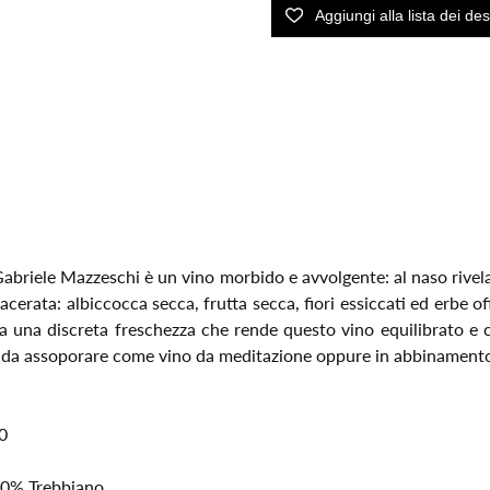
Gabriele Mazzeschi è un vino morbido e avvolgente: al naso rive
macerata: albiccocca secca, frutta secca, fiori essiccati ed erbe o
da una discreta freschezza che rende questo vino equilibrato e
ino da assoporare come vino da meditazione oppure in abbinamento
0
50% Trebbiano