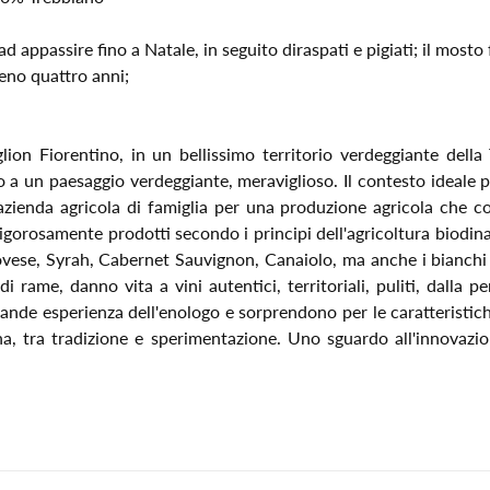
d appassire fino a Natale, in seguito diraspati e pigiati; il mosto 
meno quattro anni;
lion Fiorentino, in un bellissimo territorio verdeggiante della 
 un paesaggio verdeggiante, meraviglioso. Il contesto ideale p
zienda agricola di famiglia per una produzione agricola che co
rigorosamente prodotti secondo i principi dell'agricoltura biodina
giovese, Syrah, Cabernet Sauvignon, Canaiolo, ma anche i bianchi
rame, danno vita a vini autentici, territoriali, puliti, dalla per
rande esperienza dell'enologo e sorprendono per le caratteristi
ana, tra tradizione e sperimentazione. Uno sguardo all'innovazi