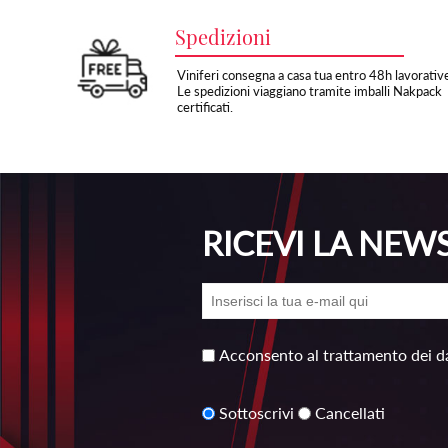
Spedizioni
Viniferi consegna a casa tua entro 48h lavorativ
Le spedizioni viaggiano tramite imballi Nakpack
certificati.
RICEVI LA NEW
Acconsento al trattamento dei da
Sottoscrivi
Cancellati