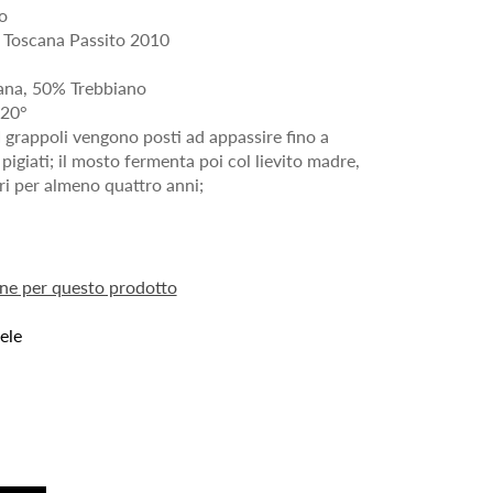
o
Toscana Passito 2010
ana, 50% Trebbiano
-20°
I grappoli vengono posti ad appassire fino a
 pigiati; il mosto fermenta poi col lievito madre,
itri per almeno quattro anni;
ione per questo prodotto
ele