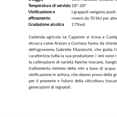
Temperatura di servizio
18°-20°
Vinificazione e
I grappoli vengono posti a
affinamento
rovere da 70 litri per al
Gradazione alcolica
17%vol
L'azienda agricola Le Capanne si trova a Castig
etrusca come Arezzo e Cortona fanno da sfondo a
dell'agronomo Gabriele Mazzeschi, che guida l'a
caratterizza tutta la sua produzione: i vini sono 
la coltivazione di varietà tipiche toscane, San
trattamento minimo della vite a base di acqua di 
vinificazione in anfora, che danno prova della g
per il presente e futuro della viticoltura tosc
generazioni di vignaioli.