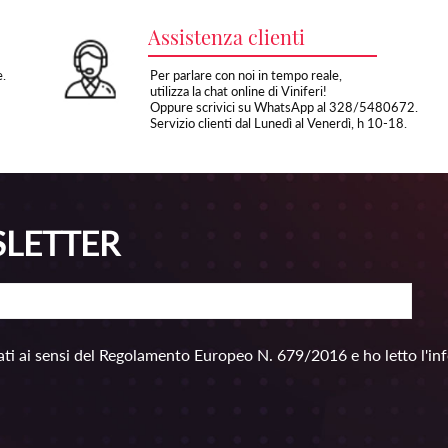
Assistenza clienti
e.
Per parlare con noi in tempo reale,
utilizza la chat online di Viniferi!
Oppure scrivici su WhatsApp al 328/5480672.
Servizio clienti dal Lunedì al Venerdì, h 10-18.
SLETTER
ti ai sensi del Regolamento Europeo N. 679/2016 e ho letto l'in