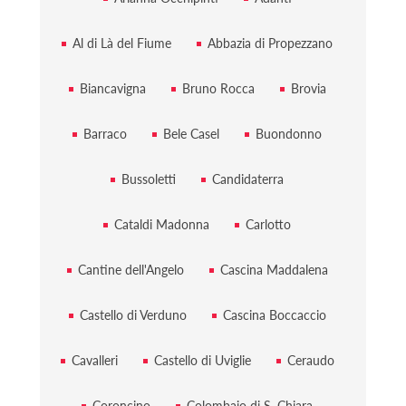
Al di Là del Fiume
Abbazia di Propezzano
Biancavigna
Bruno Rocca
Brovia
Barraco
Bele Casel
Buondonno
Bussoletti
Candidaterra
Cataldi Madonna
Carlotto
Cantine dell'Angelo
Cascina Maddalena
Castello di Verduno
Cascina Boccaccio
Cavalleri
Castello di Uviglie
Ceraudo
Coroncino
Colombaio di S. Chiara