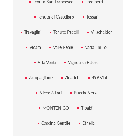
Tenuta San Francesco
Trediberri
Tenuta di Castellaro
Tessari
Travaglini
Tenute Pacelli
Villscheider
Vicara
Valle Reale
Vada Emilio
Villa Venti
Vigneti di Ettore
Zampaglione
Zidarich
499 Vini
Niccolò Lari
Buccia Nera
MONTENIGO
Tibaldi
Cascina Gentile
Etnella