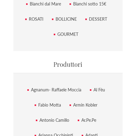
Bianchi dal Mare
Bianchi sotto 15€
ROSATI
BOLLICINE
DESSERT
GOURMET
Produttori
Agnanum- Raffaele Moccia
Al Fèu
Fabio Motta
Armin Kobler
Antonio Camillo
Ar.Pe.Pe
Arianna Occhipinti
Adanti