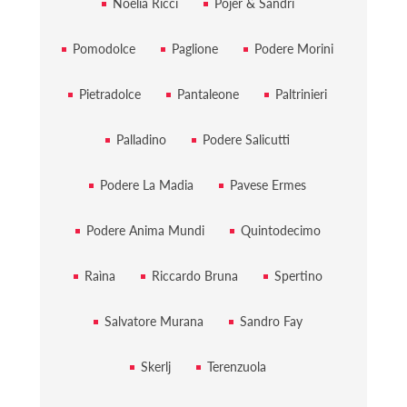
Noelia Ricci
Pojer & Sandri
Pomodolce
Paglione
Podere Morini
Pietradolce
Pantaleone
Paltrinieri
Palladino
Podere Salicutti
Podere La Madia
Pavese Ermes
Podere Anima Mundi
Quintodecimo
Raìna
Riccardo Bruna
Spertino
Salvatore Murana
Sandro Fay
Skerlj
Terenzuola