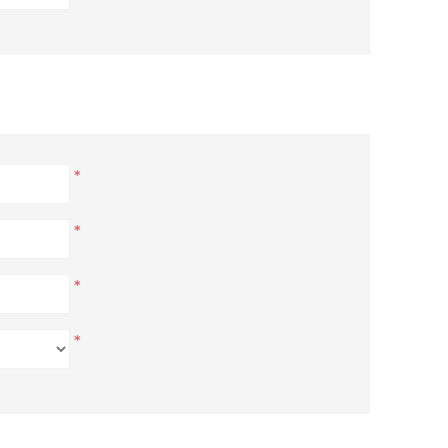
*
*
*
*