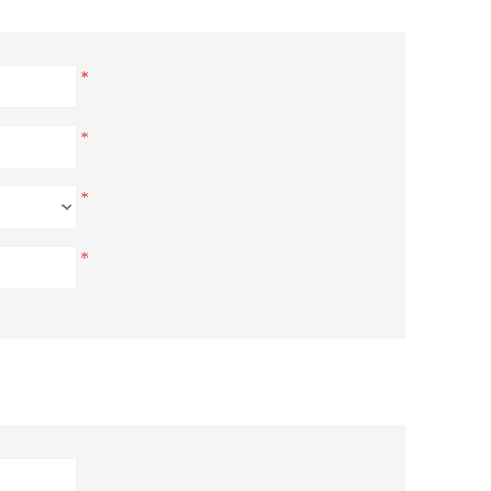
*
*
*
*