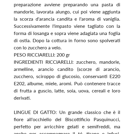
preparazione avviene preparando una pasta di
mandorle, lavorata alungo, cui poi viene aggiunta
la scorza d'arancia candita e l'aroma di vaniglia.
Successivamente l'impasto viene tagliato con la
forma di losanga e sopra viene adagiata una foglia
di ostia. Dopo la cottura in forno sono spolverati
con lo zucchero a velo.
PESO RICCIARELLI: 200 gr
INGREDIENTI RICCIARELLI: zucchero, mandorle,
armelline, arancio candito (scorze di arancio,
zucchero, sciroppo di glucosio, conservanti E220
E202, albume, miele, aromi. Può contenere tracce
di frutta a guscio, latte, soia, uova, cereali e loro
derivati.
LINGUE DI GATTO: Un grande classico che è il
fiore all'occhiello del Biscottificio Pasquinucci,
perfetto per arricchire gelati e semifreddi, ma
anche per accompagnare il té, tisane e infusi.