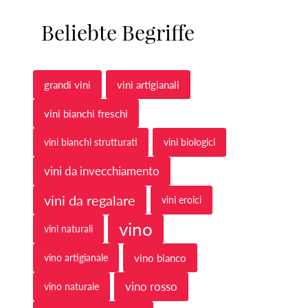
Beliebte Begriffe
grandi vini
vini artigianali
vini bianchi freschi
vini bianchi strutturati
vini biologici
vini da invecchiamento
vini da regalare
vini eroici
vino
vini naturali
vino artigianale
vino bianco
vino rosso
vino naturale