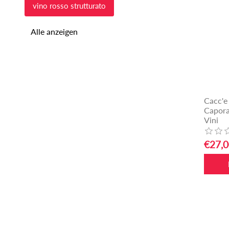
vino rosso strutturato
Alle anzeigen
Cacc'e
Capora
Vini
€27,0