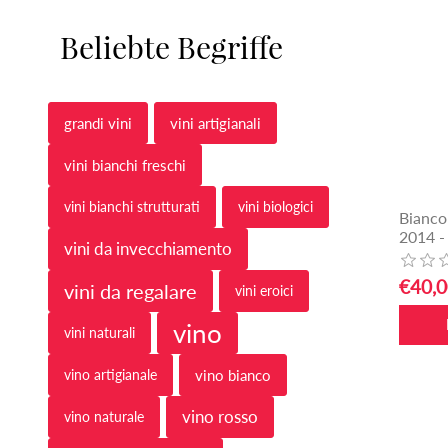
Beliebte Begriffe
grandi vini
vini artigianali
vini bianchi freschi
vini bianchi strutturati
vini biologici
Bianco
2014 -
vini da invecchiamento
€40,0
vini da regalare
vini eroici
vino
vini naturali
vino artigianale
vino bianco
vino rosso
vino naturale