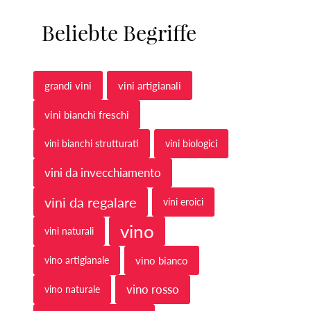
Beliebte Begriffe
grandi vini
vini artigianali
vini bianchi freschi
vini bianchi strutturati
vini biologici
vini da invecchiamento
vini da regalare
vini eroici
vino
vini naturali
vino artigianale
vino bianco
vino rosso
vino naturale