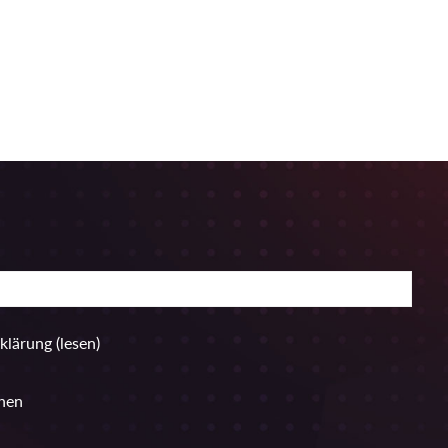
rklärung
(lesen)
hen