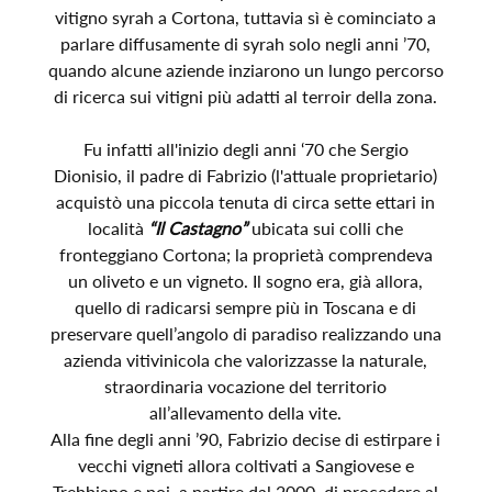
vitigno syrah a Cortona, tuttavia sì è cominciato a
parlare diffusamente di syrah solo negli anni ’70,
quando alcune aziende inziarono un lungo percorso
di ricerca sui vitigni più adatti al terroir della zona.
Fu infatti all'inizio degli anni ‘70 che Sergio
Dionisio, il padre di Fabrizio (l'attuale proprietario)
acquistò una piccola tenuta di circa sette ettari in
località
“Il Castagno”
ubicata sui colli che
fronteggiano Cortona; la proprietà comprendeva
un oliveto e un vigneto. Il sogno era, già allora,
quello di radicarsi sempre più in Toscana e di
preservare quell’angolo di paradiso realizzando una
azienda vitivinicola che valorizzasse la naturale,
straordinaria vocazione del territorio
all’allevamento della vite.
Alla fine degli anni ’90, Fabrizio decise di estirpare i
vecchi vigneti allora coltivati a Sangiovese e
Trebbiano e poi, a partire dal 2000, di procedere al