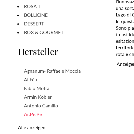
l'innova
ROSATI
una sort
Lago di 
BOLLICINE
In quest
DESSERT
Sono pian
BOX & GOURMET
i cosidd
esitazio
territori
Hersteller
rotaie ch
Anzeige
Agnanum- Raffaele Moccia
Al Fèu
Fabio Motta
Armin Kobler
Antonio Camillo
Ar.Pe.Pe
Alle anzeigen