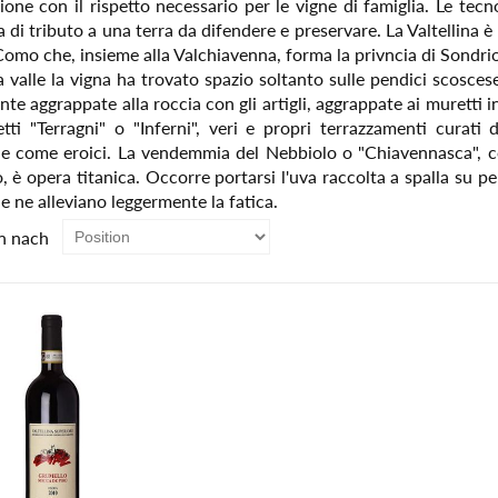
zione con il rispetto necessario per le vigne di famiglia. Le te
a di tributo a una terra da difendere e preservare. La Valtellina 
Como che, insieme alla Valchiavenna, forma la privncia di Sondrio
a valle la vigna ha trovato spazio soltanto sulle pendici scosces
te aggrappate alla roccia con gli artigli, aggrappate ai muretti 
etti "Terragni" o "Inferni", veri e propri terrazzamenti curati 
ne come eroici. La vendemmia del Nebbiolo o "Chiavennasca", c
o, è opera titanica. Occorre portarsi l'uva raccolta a spalla su pe
e ne alleviano leggermente la fatica.
n nach