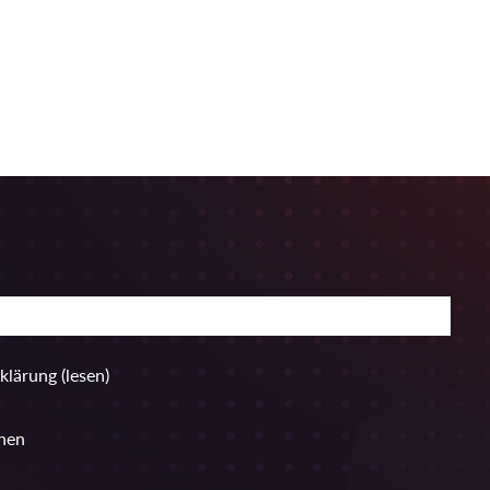
rklärung
(lesen)
hen