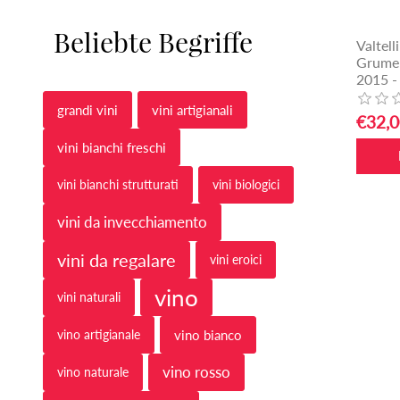
Beliebte Begriffe
Valtell
Grumel
2015 -
grandi vini
vini artigianali
€32,0
vini bianchi freschi
vini bianchi strutturati
vini biologici
vini da invecchiamento
vini da regalare
vini eroici
vino
vini naturali
vino artigianale
vino bianco
vino rosso
vino naturale