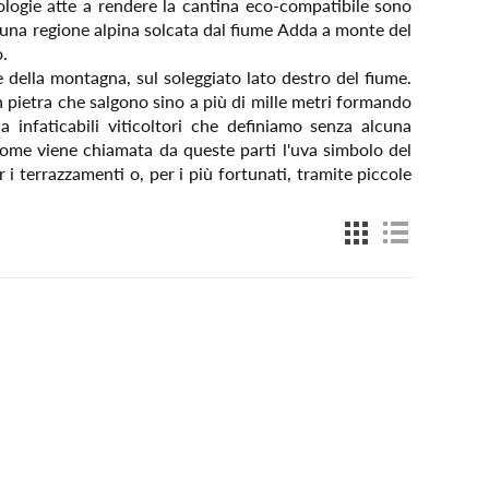
cnologie atte a rendere la cantina eco-compatibile sono
è una regione alpina solcata dal fiume Adda a monte del
.
e della montagna, sul soleggiato lato destro del fiume.
in pietra che salgono sino a più di mille metri formando
da infaticabili viticoltori che definiamo senza alcuna
ome viene chiamata da queste parti l'uva simbolo del
r i terrazzamenti o, per i più fortunati, tramite piccole