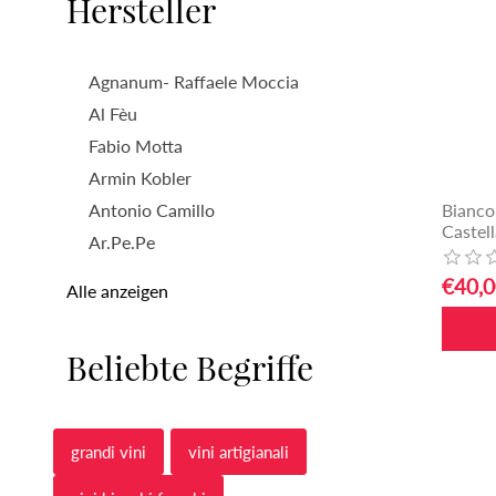
Hersteller
Agnanum- Raffaele Moccia
Al Fèu
Fabio Motta
Armin Kobler
Bianco
Antonio Camillo
Castel
Ar.Pe.Pe
€40,0
Alle anzeigen
Beliebte Begriffe
grandi vini
vini artigianali