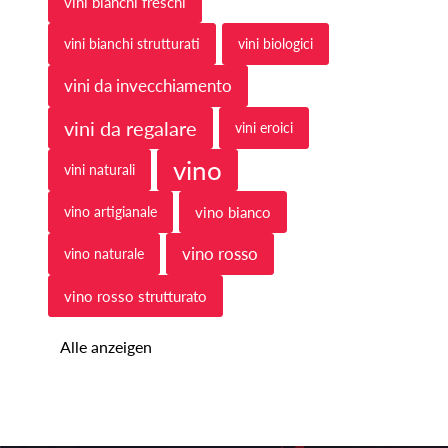
vini bianchi freschi
vini bianchi strutturati
vini biologici
vini da invecchiamento
vini da regalare
vini eroici
vino
vini naturali
vino artigianale
vino bianco
vino rosso
vino naturale
vino rosso strutturato
Alle anzeigen