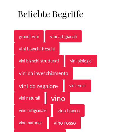
Beliebte Begriffe
grandi vini
vini artigianali
vini bianchi freschi
vini bianchi strutturati
vini biologici
vini da invecchiamento
vini da regalare
vini eroici
vino
vini naturali
vino artigianale
vino bianco
vino rosso
vino naturale