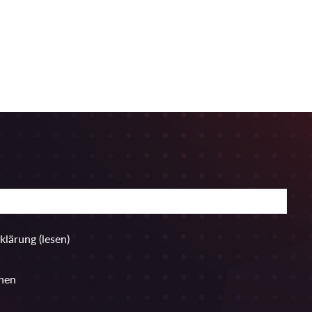
rklärung
(lesen)
hen