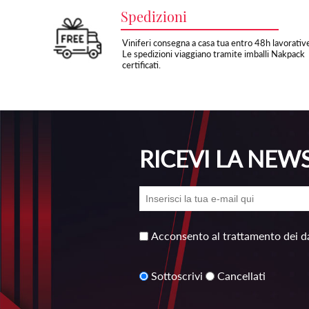
Spedizioni
Viniferi consegna a casa tua entro 48h lavorativ
Le spedizioni viaggiano tramite imballi Nakpack
certificati.
RICEVI LA NEW
Acconsento al trattamento dei da
Sottoscrivi
Cancellati