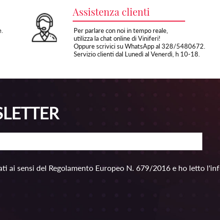
Assistenza clienti
e.
Per parlare con noi in tempo reale,
utilizza la chat online di Viniferi!
Oppure scrivici su WhatsApp al 328/5480672.
Servizio clienti dal Lunedì al Venerdì, h 10-18.
SLETTER
ti ai sensi del Regolamento Europeo N. 679/2016 e ho letto l'in