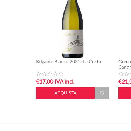
Brigante Bianco 2021- La Costa
Greco
Canti
€17,00 IVA incl.
€21,0