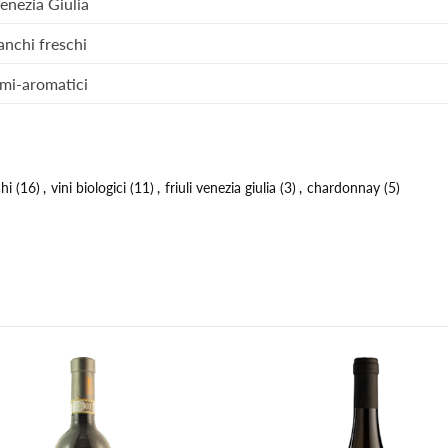
Venezia Giulia
anchi freschi
emi-aromatici
chi
(16)
,
vini biologici
(11)
,
friuli venezia giulia
(3)
,
chardonnay
(5)