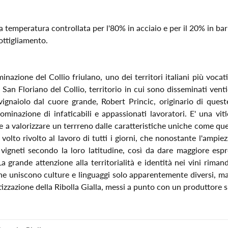
 temperatura controllata per l'80% in acciaio e per il 20% in bar
ottigliamento.
nazione del Collio friulano, uno dei territori italiani più vocati
i, San Floriano del Collio, territorio in cui sono disseminati vent
vignaiolo dal cuore grande, Robert Princic, originario di ques
inazione di infaticabili e appassionati lavoratori. E' una viti
 a valorizzare un terrreno dalle caratteristiche uniche come quell
olto rivolto al lavoro di tutti i giorni, che nonostante l'ampie
vigneti secondo la loro latitudine, così da dare maggiore espr
grande attenzione alla territorialità e identità nei vini rimand
 che uniscono culture e linguaggi solo apparentemente diversi, m
izzazione della Ribolla Gialla, messi a punto con un produttore s