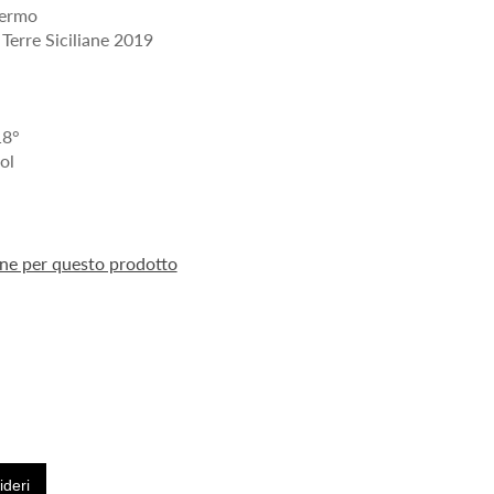
fermo
erre Siciliane 2019
18°
ol
ione per questo prodotto