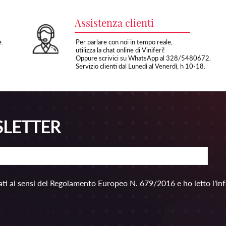
Assistenza clienti
e.
Per parlare con noi in tempo reale,
utilizza la chat online di Viniferi!
Oppure scrivici su WhatsApp al 328/5480672.
Servizio clienti dal Lunedì al Venerdì, h 10-18.
SLETTER
ti ai sensi del Regolamento Europeo N. 679/2016 e ho letto l'in