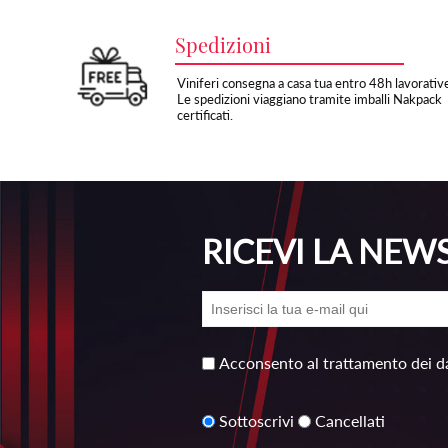
Spedizioni
Viniferi consegna a casa tua entro 48h lavorativ
Le spedizioni viaggiano tramite imballi Nakpack
certificati.
RICEVI LA NEW
Acconsento al trattamento dei da
Sottoscrivi
Cancellati