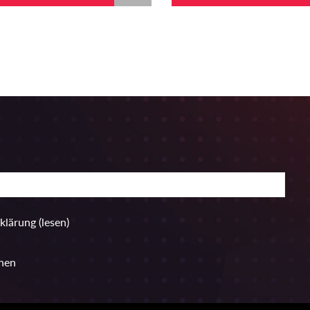
rklärung
(lesen)
hen