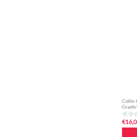
Collio
Gradis'
€16,0