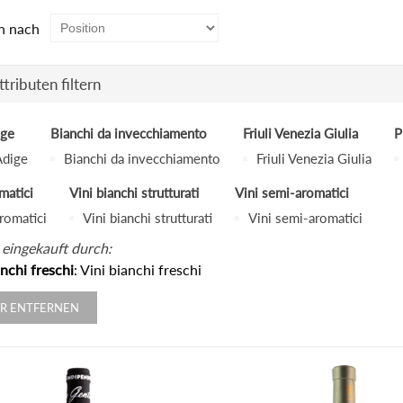
n nach
tributen filtern
ige
Bianchi da invecchiamento
Friuli Venezia Giulia
P
Adige
Bianchi da invecchiamento
Friuli Venezia Giulia
matici
Vini bianchi strutturati
Vini semi-aromatici
aromatici
Vini bianchi strutturati
Vini semi-aromatici
 eingekauft durch:
anchi freschi
: Vini bianchi freschi
ER ENTFERNEN