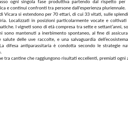
sso ogni singola fase produttiva partendo dal rispetto per l
ica e continui confronti tra persone dall'esperienza pluriennale.
 di Vicara si estendono per 70 ettari, di cui 33 vitati, sulle splend
ria. Localizzati in posizioni particolarmente vocate e coltivat
atiche. I vigneti sono di età compresa tra sette e settant’anni, 
eni sono mantenuti a inerbimento spontaneo, al fine di assicur
 salute delle uve raccolte, e una salvaguardia dell’ecosistema
 La difesa antiparassitaria è condotta secondo le strategie natu
.
 tra cantine che raggiungono risultati eccellenti, premiati ogni 