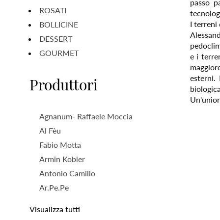
passo pa
ROSATI
tecnolog
I terreni
BOLLICINE
Alessand
DESSERT
pedoclim
GOURMET
e i terr
maggiore
esterni.
Produttori
biologica
Un'unione
Agnanum- Raffaele Moccia
Al Fèu
Fabio Motta
Armin Kobler
Antonio Camillo
Ar.Pe.Pe
Visualizza tutti