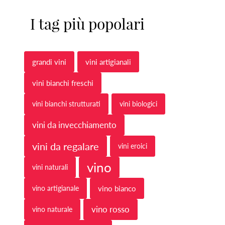
I tag più popolari
grandi vini
vini artigianali
vini bianchi freschi
vini bianchi strutturati
vini biologici
vini da invecchiamento
vini da regalare
vini eroici
vino
vini naturali
vino artigianale
vino bianco
vino rosso
vino naturale