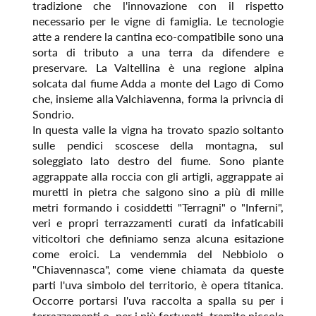
tradizione che l'innovazione con il rispetto
necessario per le vigne di famiglia. Le tecnologie
atte a rendere la cantina eco-compatibile sono una
sorta di tributo a una terra da difendere e
preservare. La Valtellina è una regione alpina
solcata dal fiume Adda a monte del Lago di Como
che, insieme alla Valchiavenna, forma la privncia di
Sondrio.
In questa valle la vigna ha trovato spazio soltanto
sulle pendici scoscese della montagna, sul
soleggiato lato destro del fiume. Sono piante
aggrappate alla roccia con gli artigli, aggrappate ai
muretti in pietra che salgono sino a più di mille
metri formando i cosiddetti "Terragni" o "Inferni",
veri e propri terrazzamenti curati da infaticabili
viticoltori che definiamo senza alcuna esitazione
come eroici. La vendemmia del Nebbiolo o
"Chiavennasca", come viene chiamata da queste
parti l'uva simbolo del territorio, è opera titanica.
Occorre portarsi l'uva raccolta a spalla su per i
terrazzamenti o, per i più fortunati, tramite piccole