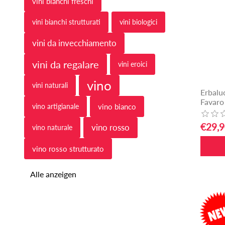
vini bianchi freschi
vini bianchi strutturati
vini biologici
vini da invecchiamento
vini da regalare
vini eroici
vino
vini naturali
Erbalu
Favaro
vino artigianale
vino bianco
€29,9
vino rosso
vino naturale
vino rosso strutturato
Alle anzeigen