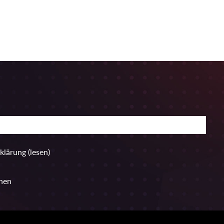
rklärung
(lesen)
hen