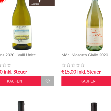
na 2020 - Valli Unite
Möni Moscato Giallo 2020 - 
0 inkl. Steuer
€15,00 inkl. Steuer