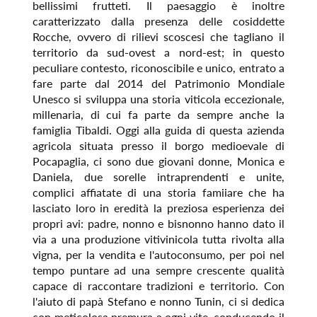
bellissimi frutteti. Il paesaggio è inoltre
caratterizzato dalla presenza delle cosiddette
Rocche, ovvero di rilievi scoscesi che tagliano il
territorio da sud-ovest a nord-est; in questo
peculiare contesto, riconoscibile e unico, entrato a
fare parte dal 2014 del Patrimonio Mondiale
Unesco si sviluppa una storia viticola eccezionale,
millenaria, di cui fa parte da sempre anche la
famiglia Tibaldi. Oggi alla guida di questa azienda
agricola situata presso il borgo medioevale di
Pocapaglia, ci sono due giovani donne, Monica e
Daniela, due sorelle intraprendenti e unite,
complici affiatate di una storia famiiare che ha
lasciato loro in eredità la preziosa esperienza dei
propri avi: padre, nonno e bisnonno hanno dato il
via a una produzione vitivinicola tutta rivolta alla
vigna, per la vendita e l'autoconsumo, per poi nel
tempo puntare ad una sempre crescente qualità
capace di raccontare tradizioni e territorio. Con
l'aiuto di papà Stefano e nonno Tunin, ci si dedica
con meticolosa premura a ogni vite, conducendo il