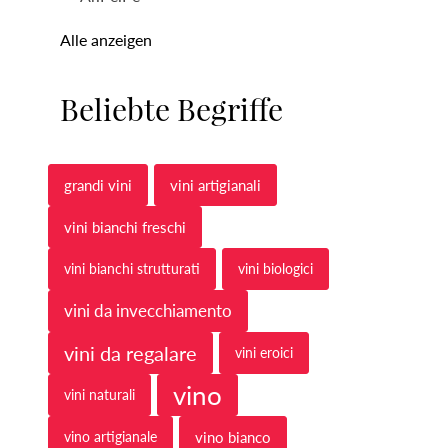
Alle anzeigen
Beliebte Begriffe
grandi vini
vini artigianali
vini bianchi freschi
vini bianchi strutturati
vini biologici
vini da invecchiamento
vini da regalare
vini eroici
vino
vini naturali
vino artigianale
vino bianco