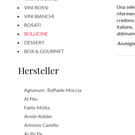
Una sele
VINI ROSSI
rifermen
VINI BIANCHI
credono 
ROSATI
italiane
abbinamen
BOLLICINE
DESSERT
Anzeige
BOX & GOURMET
Hersteller
Agnanum- Raffaele Moccia
Al Fèu
Fabio Motta
Armin Kobler
Antonio Camillo
Ar.Pe.Pe