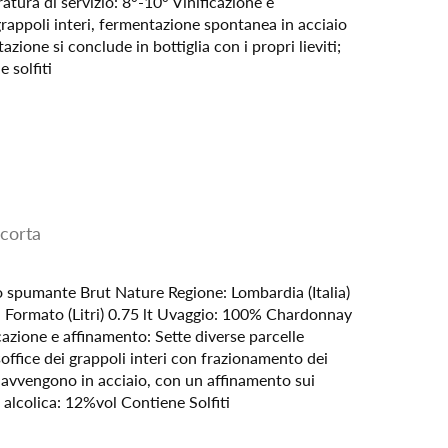
tura di servizio: 8°-10° Vinificazione e
grappoli interi, fermentazione spontanea in acciaio
zione si conclude in bottiglia con i propri lieviti;
 solfiti
corta
o spumante Brut Nature Regione: Lombardia (Italia)
ormato (Litri) 0.75 lt Uvaggio: 100% Chardonnay
cazione e affinamento: Sette diverse parcelle
office dei grappoli interi con frazionamento dei
avvengono in acciaio, con un affinamento sui
 alcolica: 12%vol Contiene Solfiti