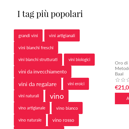
I tag più popolari
grandi vini
vini artigianali
vini bianchi freschi
vini bianchi strutturati
vini biologici
Oro di
Metodo
vini da invecchiamento
Baal
vini da regalare
vini eroici
€21,0
vino
vini naturali
vino artigianale
vino bianco
vino rosso
vino naturale