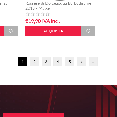
enza
Rossese di Dolceacqua Barbadirame
2018 - Maixei
€19,90 IVA incl.
1
2
3
4
5