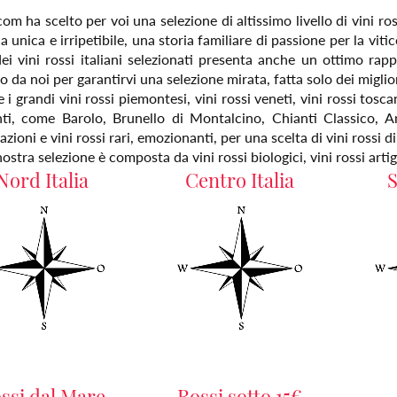
com ha scelto per voi una selezione di altissimo livello di vini ro
a unica e irripetibile, una storia familiare di passione per la vitico
dei vini rossi italiani selezionati presenta anche un ottimo rap
 da noi per garantirvi una selezione mirata, fatta solo dei migliori 
 i grandi vini rossi piemontesi, vini rossi veneti, vini rossi tosc
ti, come Barolo, Brunello di Montalcino, Chianti Classico, A
ioni e vini rossi rari, emozionanti, per una scelta di vini rossi d
nostra selezione è composta da vini rossi biologici, vini rossi artigi
Nord Italia
Centro Italia
S
ssi dal Mare
Rossi sotto 15€