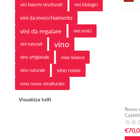
vini bianchi strutturati
vini biologici
vini da invecchiamento
vini da regalare
vini eroici
vino
vini naturali
vino artigianale
vino bianco
vino rosso
vino naturale
vino rosso strutturato
Visualizza tutti
Rosso 
Castel
€70,0