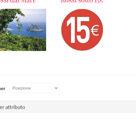
per
per attributo