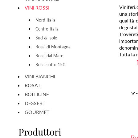
Viniferi.
VINI ROSSI
una stori
Nord Italia
qualità 
degustato
Centro Italia
Troverete
Sud & Isole
importan
Rossi di Montagna
denominaz
Tutta la 
Rossi dal Mare
Rossi sotto 15€
VINI BIANCHI
ROSATI
BOLLICINE
DESSERT
GOURMET
Produttori
Ro