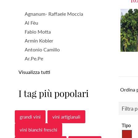
Agnanum- Raffaele Moccia
Al Fèu
Fabio Motta
Armin Kobler
Antonio Camillo
Ar.Pe.Pe
Visualizza tutti
Ordina 
I tag più popolari
Filtra 
grandi vini
vini artigianali
Tipo
vini bianchi freschi