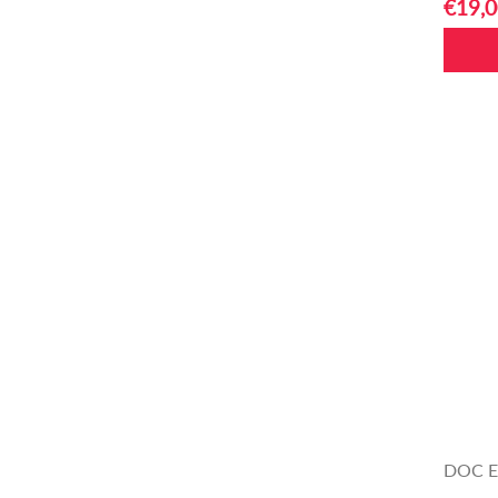
€19,0
DOC Et