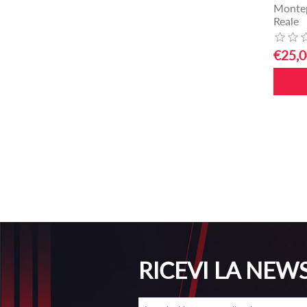
Montep
Reale
€25,0
RICEVI LA NEW