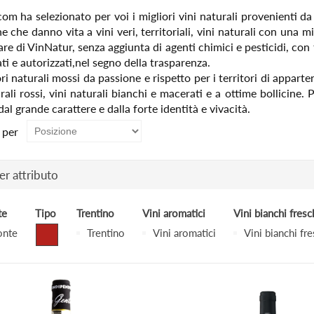
com ha selezionato per voi i migliori vini naturali provenienti da 
e che danno vita a vini veri, territoriali, vini naturali con una m
nare di VinNatur, senza aggiunta di agenti chimici e pesticidi, 
ti e autorizzati,nel segno della trasparenza.
ri naturali mossi da passione e rispetto per i territori di appart
rali rossi, vini naturali bianchi e macerati e a ottime bollicine.
dal grande carattere e dalla forte identità e vivacità.
 per
per attributo
te
Tipo
Trentino
Vini aromatici
Vini bianchi fresc
onte
Trentino
Vini aromatici
Vini bianchi fre