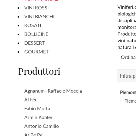
Viniferi.
VINI ROSSI
biologich
VINI BIANCHI
discipli
ROSATI
monitora
Produtto
BOLLICINE
vini natu
DESSERT
naturali 
GOURMET
Ordina
Produttori
Filtra 
Agnanum- Raffaele Moccia
Piemon
Al Fèu
Piem
Fabio Motta
Armin Kobler
Antonio Camillo
Ar.Pe.Pe