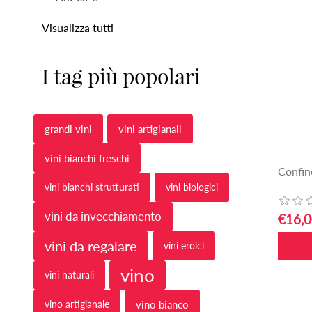
Visualizza tutti
I tag più popolari
grandi vini
vini artigianali
vini bianchi freschi
Confin
vini bianchi strutturati
vini biologici
vini da invecchiamento
€16,0
vini da regalare
vini eroici
vino
vini naturali
vino artigianale
vino bianco