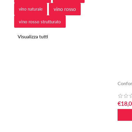
vino rosso
vino naturale
vino rosso strutturato
Visualizza tutti
Confon
€18,0