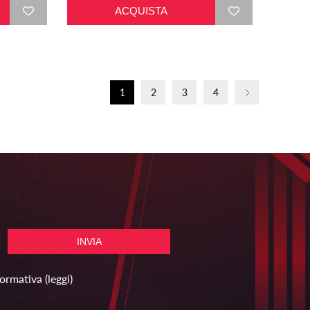
1
2
3
4
formativa
(leggi)